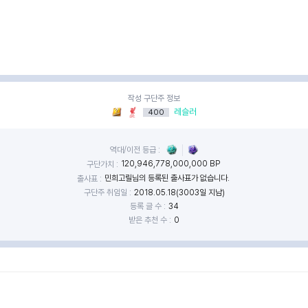
작성 구단주 정보
레슬러
400
역대/이전 등급 :
120,946,778,000,000 BP
구단가치 :
민희고릴님의 등록된 출사표가 없습니다.
출사표 :
구단주 취임일 :
2018.05.18(3003일 지남)
등록 글 수 :
34
받은 추천 수 :
0