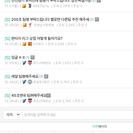
[팁]
친선경기 유저인데 팀평가 부탁드립니다. 심한욕설가능
(2)
10.27(월)
마KETku1y
조회 2,089
추천 0
[팁]
200조 팀평 부탁드립니다 별로면 다른팀 추천 해주세
(3)
10.26(일)
선생님사랑해염
조회 2,265
추천 0
[팁]
판타지 리그 상점 어떻게 들어가요?
10.25(토)
03메시
조회 2,264
추천 0
[팁]
잉글 ㅌㅍ
(1)
10.25(토)
푸드러재팟낟
조회 1,932
추천 0
[팁]
레알 팀평해주세요
(3)
10.24(금)
로날두080
조회 2,792
추천 0
[팁]
45조맨유 팀펴해주세요
10.24(금)
푸드러재팟낟
조회 2,765
추천 0
이전
페이지