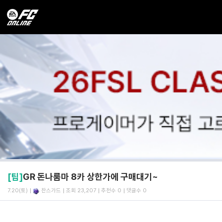
[팁]
GR 돈나룸마 8카 상한가에 구매대기~
7.20(토)
찬스가드
조회 23,207
추천수 0
댓글수 0