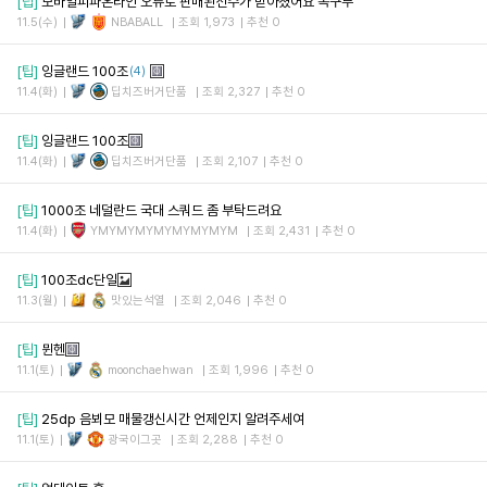
[팁]
모바일피파온라인 오류로 판매된선수가 받아졌어요 복구부
11.5(수)
NBABALL
조회 1,973
추천 0
[팁]
잉글랜드 100조
(4)
11.4(화)
딥치즈버거단품
조회 2,327
추천 0
[팁]
잉글랜드 100조
11.4(화)
딥치즈버거단품
조회 2,107
추천 0
[팁]
1000조 네덜란드 국대 스쿼드 좀 부탁드려요
11.4(화)
YMYMYMYMYMYMYMYM
조회 2,431
추천 0
[팁]
100조dc단일
11.3(월)
맛있는석열
조회 2,046
추천 0
[팁]
뮌헨
11.1(토)
moonchaehwan
조회 1,996
추천 0
[팁]
25dp 음뵈모 매물갱신시간 언제인지 알려주세여
11.1(토)
광국이그곳
조회 2,288
추천 0