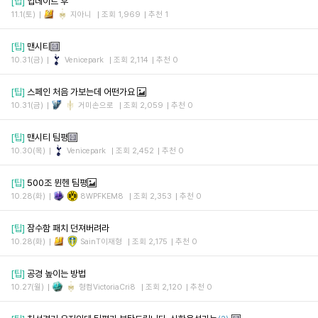
[팁]
업데이트 후
11.1(토)
지아니
조회 1,969
추천 1
[팁]
맨시티
10.31(금)
Venicepark
조회 2,114
추천 0
[팁]
스페인 처음 가보는데 어떤가요
10.31(금)
거미손으로
조회 2,059
추천 0
[팁]
맨시티 팀평
10.30(목)
Venicepark
조회 2,452
추천 0
[팁]
500조 뮌헨 팀평
10.28(화)
8WPFKEM8
조회 2,353
추천 0
[팁]
잠수함 패치 던져버려라
10.28(화)
SainT이재형
조회 2,175
추천 0
[팁]
공경 높이는 방법
10.27(월)
형컴VictoriaCri8
조회 2,120
추천 0