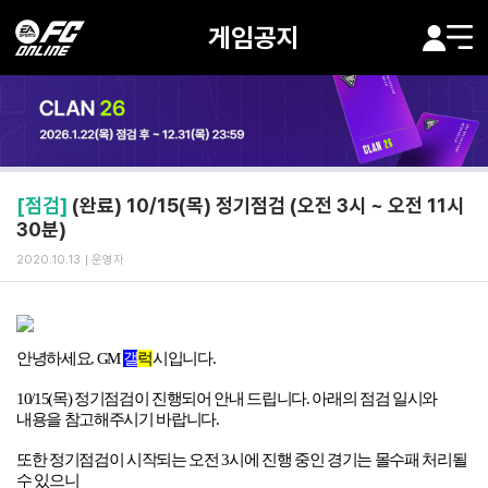
게임공지
[점검]
(완료) 10/15(목) 정기점검 (오전 3시 ~ 오전 11시
30분)
2020.10.13
운영자
안녕하세요
. GM
갤
럭
시입니다
.
10/15(
목
)
정기점검이 진행되어 안내 드립니다
.
아래의 점검 일시와
내용을 참고해주시기 바랍니다
.
또한 정기점검이 시작되는 오전
3
시에 진행 중인 경기는 몰수패 처리될
수 있으니