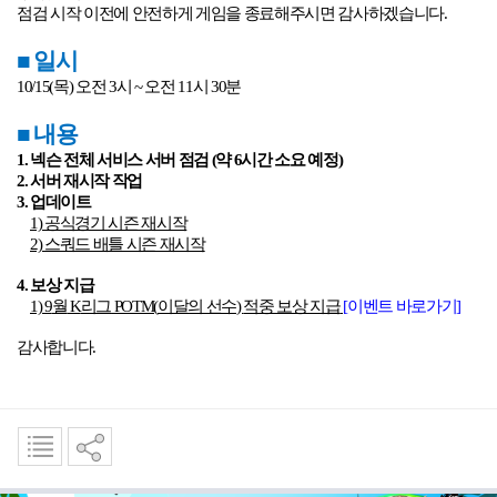
점검 시작 이전에 안전하게 게임을 종료해주시면 감사하겠습니다
.
■
일시
10/15(
목
)
오전
3
시
~
오전
11
시
30
분
■
내용
1.
넥슨 전체 서비스 서버 점검
(
약
6
시간 소요 예정
)
2.
서버 재시작 작업
3.
업데이트
1)
공식경기 시즌 재시작
2)
스쿼드 배틀 시즌 재시작
4.
보상 지급
1) 9
월
K
리그
POTM(
이달의 선수
)
적중 보상 지급
[
이벤트
바로가기]
감사합니다
.