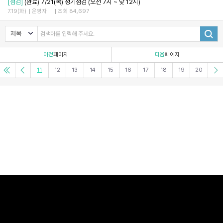
[점검]
(완료) 7/21(목) 정기점검 (오전 7시 ~ 낮 12시)
7.19(화)
운영자
조회 84,697
이전
페이지
다음
페이지
11
12
13
14
15
16
17
18
19
20