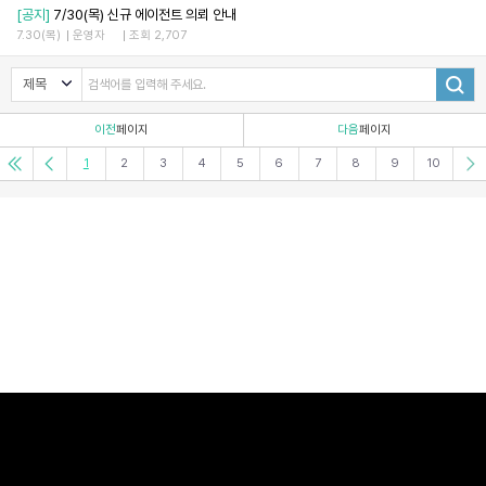
[공지]
7/30(목) 신규 에이전트 의뢰 안내
7.30(목)
운영자
조회 2,707
이전
페이지
다음
페이지
1
2
3
4
5
6
7
8
9
10