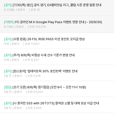
[공지]
[7/30(목) 갱신] 공식 경기, EA챔피언십 리그, 클럽 시즌 운영 일정 안내
9.22(월)
운영자
조회 19
[이벤트]
FC 온라인 M X Google Play Pass 이벤트 연장 안내 (~ 26/9/30)
6.11(화)
운영자
조회 727,275
[공지]
(수정 완료) 26 FSL RISE PASS 미션 포인트 오지급 현상
어제
운영자
조회 11,857
[공지]
(추가) 8/6(목) 비정상 시세 선수 기준가 변경 안내
어제
운영자
조회 6,827
[공지]
[원스토어] '업데이트픽 30% 포인트백' 이벤트 안내
2일 전
운영자
조회 5,474
[점검]
(조기 오픈) 8/6(목) 정기점검 (오전 6시 ~ 오전 11시 10분)
3일 전
운영자
조회 97,292
[공지]
[나 혼자만 SSS with 26TOTS] 참여권 소멸 및 대체 보상 지급 안내
3일 전
운영자
조회 3,934