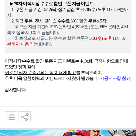
▶
78
차 이적시장 수수료 할인 쿠폰 지급 이벤트
1.
쿠폰 지급 기간
: 5/12(
목
)
정기점검 후
~ 5/18(
수
)
오후
11
시
59
분까
지
2.
지급 쿠폰
:
전체 클래스 수수료
30%
할인 쿠폰
x 5
장
①
쿠폰 지급 기간에
FIFA
온라인
4 (PC
버전
)
또는
FIFA
온라인
4 M
최초 접속 시
1
회 지급됩니다
.
②
보상으로 지급되는 수수료 할인 쿠폰은
5/18(
수
)
오후
11
시
59
분까지 사용 가능
합니다
.
이적시장 수수료 할인 쿠폰 지급 이벤트는
4/19(
화
)
공지사항으로 안내
드렸던 것과 같이
5/18(
수
)
일자로 종료되는 점 이용에 참고
를 부탁드리며
,
추후 더욱 알찬 혜택의 이벤트로 다시 찾아 뵙겠습니다
.
[
공지사항
참고]
감사합니다
.