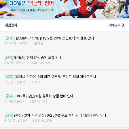
게임공지
게임공지
[공지]
[원스토어] "ONE pay 2종 20% 포인트백" 이벤트 안내
9시간 전
운영자
조회 8
[공지]
8/4(화) 현재 발생 중인 오류 안내
3일 전
운영자
조회 404,424
[공지]
[갤럭시 스토어] 8월 월간 쿠폰 및 포인트 적립 이벤트 안내
6일 전
운영자
조회 5
[공지]
[8/6(목) 갱신] 8월 유료화 상품 판매 안내
8.1(토)
운영자
조회 3,613
[공지]
(수정) (3차 기간 연장) 6/25(목) 무료 즉시 판매 기간제 운영 안내
6.25(목)
운영자
조회 14,078