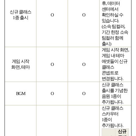
후
,
데이터
센터에서
신규 클래스
O
O
확인하실 수
1
종 출시
있습니다
.
(
소속 팀컬러
,
기간 한정 소속
팀컬러 함께
출시
)
게임 시작 화면
,
게임 내 테마
게임 시작
에셋들이 신규
O
O
화면
,
테마
클래스
콘셉트로
변경됩니다
.
신규 클래스
출시를 기념한
BGM
O
O
음원
1
종이
추가됩니다
.
신규 클래스
스카우터
1
종이
추가됩니다
.
신규