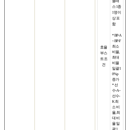
클래
스
1
종
1
명 이
상 포
함
* BP-A
~ BP-F
최소
효율
비율
,
부스
최대
트 조
비율
건
일괄
1
0%p
증가
*
선
수
-A ~
선수
-
K
최
소 비
율
,
최
대 비
율 일
괄
1