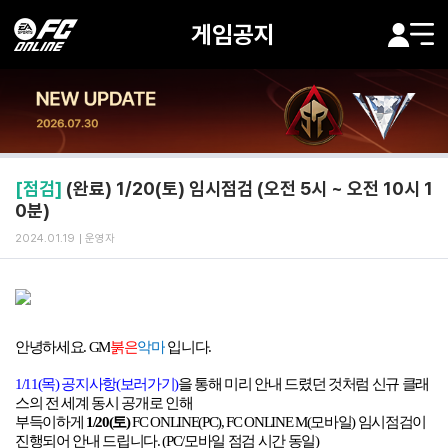
게임공지
[점검]
(완료) 1/20(토) 임시점검 (오전 5시 ~ 오전 10시 1
0분)
2024.01.19
운영자
안녕하세요
.
GM
붉은
악마
입니다
.
1/11(
목)
공지사항(
보러가기)
을 통해 미리 안내 드렸던 것처럼 신규
클래
스의 전 세계 동시 공개로 인해
부득이하게
1/20(
토
)
FC ONLINE(PC), FC ONLINE M(
모바일
)
임시점검이
진행되어 안내 드립니다
. (PC/
모바일 점검 시간 동일
)