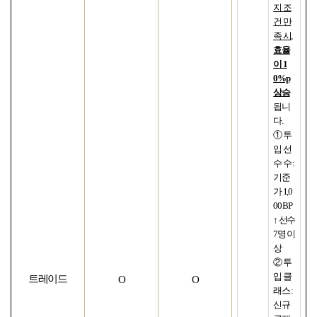
지 조
건 만
족 시
,
효율
이
1
0%p
상승
됩니
다
.
① 투
입 선
수 수
:
기준
가
1,0
00 BP
↑ 선수
7
명 이
상
② 투
입 클
트레이드
O
O
래스
:
신규