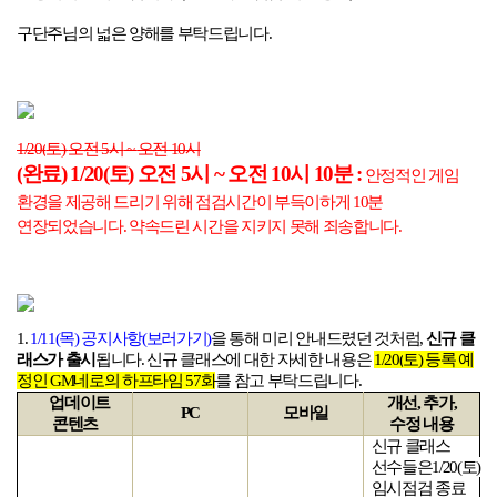
구단주님의 넓은 양해를 부탁드립니다
.
1/20(
토
)
오전
5
시
~
오전
10
시
(
완료
) 1/20(
토
)
오전
5
시
~
오전 10시 10분
:
안정적인 게임
환경을 제공해 드리기 위해 점검시간이 부득이하게 10분
연장되었습니다
.
약속드린 시간을 지키지 못해 죄송합니다
.
1.
1/11(
목)
공지사항(
보러가기)
을 통해 미리 안내드렸던 것처럼
,
신규 클
래스가 출시
됩니다
.
신규 클래스에 대한 자세한 내용은
1/20(
토
)
등록 예
정인
GM
네로의 하프타임
57
화
를 참고 부탁드립니다
.
업데이트
개선
,
추가
,
PC
모바일
콘텐츠
수정 내용
신규 클래스
선수들은
1/20(
토
)
임시점검 종료