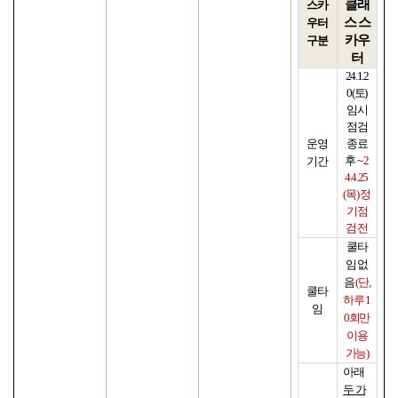
클래
스카
스 스
우터
카우
구분
터
24.1.2
0(
토
)
임시
점검
운영
종료
기간
후
~
2
4.4.2
5
(
목
)
정
기점
검 전
쿨타
임 없
음
(
단
,
쿨타
하루
1
임
0
회만
이용
가능
)
아래
두 가