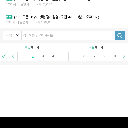
11.20(목)
운영자
조회 71,077
[점검]
(조기 오픈) 11/20(목) 정기점검 (오전 4시 30분 ~ 오후 1시)
11.18(화)
운영자
조회 106,817
이전
페이지
다음
페이지
1
2
3
4
5
6
7
8
9
10