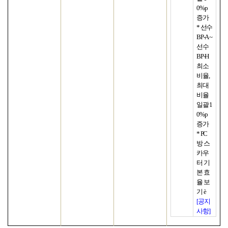
0%p
증가
*
선수
BP-A ~
선수
BP-H
최소
비율
,
최대
비율
일괄
1
0%p
증가
* PC
방 스
카우
터 기
본 효
율 보
기
è
[
공지
사항]