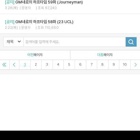
[공지]
GM네로의 하프타임 59화 (Journeyman)
3.28(목)
운영자
조회 87,240
[공지]
GM네로의 하프타임 58화 (23 UCL)
2.22(목)
운영자
조회 110,680
이전
페이지
다음
페이지
1
2
3
4
5
6
7
8
9
10