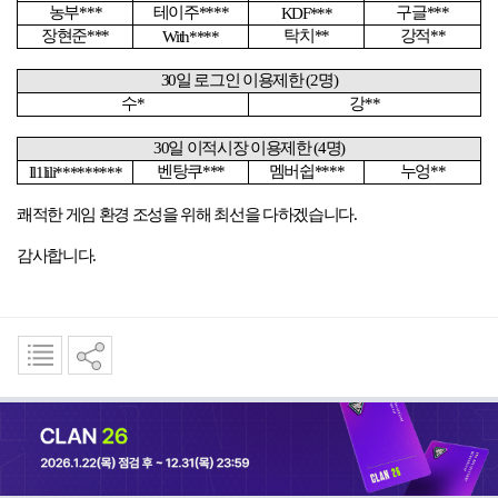
농부
***
테이주
****
구글
***
KDF***
장현준
***
탁치
**
강적
**
With****
30
일 로그인 이용제한
(2
명
)
수
*
강
**
30
일 이적시장 이용제한
(4
명
)
벤탕쿠
***
멤버쉽
****
누엉
**
Il1lili*********
쾌적한 게임 환경 조성을 위해 최선을 다하겠습니다
.
감사합니다
.