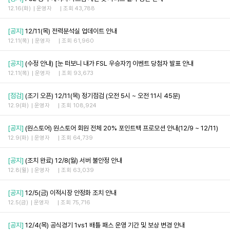
12.16(화)
운영자
조회 43,788
[공지]
12/11(목) 전력분석실 업데이트 안내
12.11(목)
운영자
조회 61,960
[공지]
(수정 안내) [눈 떠보니 내가 FSL 우승자?] 이벤트 당첨자 발표 안내
12.11(목)
운영자
조회 93,673
[점검]
(조기 오픈) 12/11(목) 정기점검 (오전 5시 ~ 오전 11시 45분)
12.9(화)
운영자
조회 108,924
[공지]
(원스토어) 원스토어 회원 전체 20% 포인트백 프로모션 안내(12/9 ~ 12/11)
12.9(화)
운영자
조회 64,739
[공지]
(조치 완료) 12/8(월) 서버 불안정 안내
12.8(월)
운영자
조회 63,039
[공지]
12/5(금) 이적시장 안정화 조치 안내
12.5(금)
운영자
조회 75,716
[공지]
12/4(목) 공식경기 1vs1 배틀 패스 운영 기간 및 보상 변경 안내