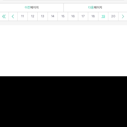
이전
페이지
다음
페이지
11
12
13
14
15
16
17
18
19
20
이용약관
개인정보처리방침
고객센터
PC버전