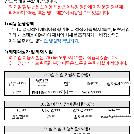
강도 높게 회수
할 예정입니다
.
※ 게임
/
일부 콘텐츠 이용 제한은 어뷰징 정황에 따라 운영 정책에
의거하여
‘365
일 혹은 영구 제한
’
이 적용될 수도 있습니다
.
1)
적용 운영정책
- [4-4]
비정상적인 게임이용 행위 ▶ 비정상 기록 탐지
(
특수
)
▶
⑥
게임
거래 시스템을 이용하여 재화의 시세를 조작하거나 비정상적인
이득을 취하는 경우
[
운영정책
확인하기]
2)
제재 대상자 및 제재 시점
※ 게임 이용 제한은
5/16(
목
)
오후 2시 37분에 적용되었습니다
.
※ 비정상 거래로 획득한 부당 이득은 모두 회수 처리할 예정입니다
.
365
일 게임 이용제한
(9
명
)
낭만근
유튜브
***
현
*
TM***
앙까라
L*****
****
라
**
김재
**
PNEUMO*********
WOLV****
365
일 이적시장 이용제한
(8
명
)
코나
**
에시앙
***
앙까라
****
모모
**
인생한
***
깨
**
앙까라
***
awaefna*********
90
일 게임 이용제한
(52
명
)