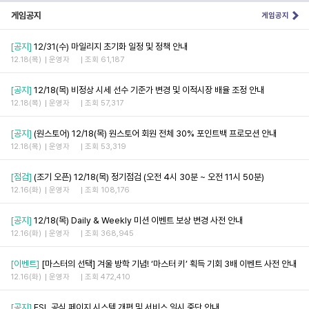
게임공지
게임공지
[공지]
12/31(수) 마일리지 초기화 일정 및 정책 안내
12.18(목)
운영자
조회 61,187
[공지]
12/18(목) 비정상 시세 선수 기준가 변경 및 이적시장 배율 조정 안내
12.18(목)
운영자
조회 57,317
[공지]
(원스토어) 12/18(목) 원스토어 회원 전체 30% 포인트백 프로모션 안내
12.18(목)
운영자
조회 53,319
[점검]
(조기 오픈) 12/18(목) 정기점검 (오전 4시 30분 ~ 오전 11시 50분)
12.16(화)
운영자
조회 108,176
[공지]
12/18(목) Daily & Weekly 미션 이벤트 보상 변경 사전 안내
12.16(화)
운영자
조회 368,945
[이벤트]
[마스터의 선택] 겨울 방학 기념! ‘마스터 키’ 획득 기회 3배 이벤트 사전 안내
12.16(화)
운영자
조회 472,410
[공지]
FSL 공식 페이지 시스템 개편 및 서비스 일시 중단 안내