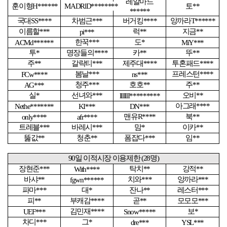
레알마드
훈이형
H******
MADRlD********
토
**
******
국대
SS****
차범근
***
버거킹
****
앙까라
T******
이름할
***
럭
**
지금
**
pi***
한꾹
***
도
*
ACMd******
MiY***
투
*
명장들의
****
카
**
뚜
**
주
**
갈락티
***
제주대
****
투혼패드
****
봄날
***
프레스턴
****
FCw****
ns***
청주
***
호호
**
주
**
AG***
실
*
선녀와
***
오비
**
llllllI*********
아그래
****
Nethe*******
KI***
DN***
맨유
R****
북
**
only****
afr****
트레블
***
바레시
***
맘
*
이카
**
뚫값
**
청춘
**
폼잡다
***
임
**
90
일 이적시장 이용제한
(28
명
)
장현준
***
탁치
**
강적
**
With****
바샤
**
치와
***
앙까라
***
fgwn******
파마
***
대
*
잔나
**
레스터
***
피
**
부캐감
****
곧
**
모모모
***
김민재
****
보
*
UEF***
Snow*****
차디
***
그
*
dre***
YSL***