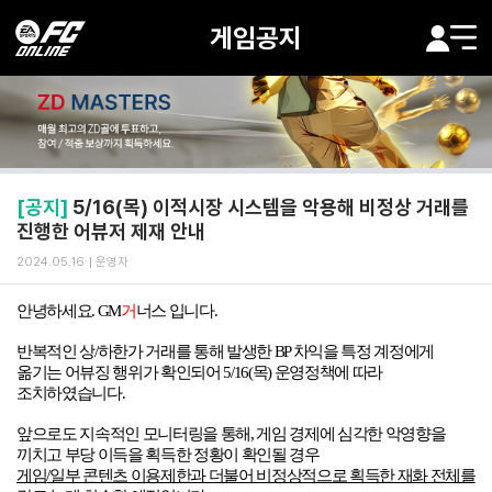
게임공지
[공지]
5/16(목) 이적시장 시스템을 악용해 비정상 거래를
진행한 어뷰저 제재 안내
2024.05.16
운영자
안녕하세요
. GM
거
너스 입니다
.
반복적인 상
/
하한가 거래를 통해 발생한
BP
차익을 특정 계정에게
옮기는 어뷰징 행위가 확인되어
5/16(
목
)
운영정책에 따라
조치하였습니다
.
앞으로도 지속적인 모니터링을 통해
,
게임 경제에 심각한 악영향을
끼치고 부당 이득을 획득한 정황이 확인될 경우
게임
/
일부 콘텐츠 이용제한과 더불어 비정상적으로 획득한 재화 전체를