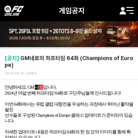
게임공지
[공지]
GM네로의 하프타임 64화 (Champions of Euro
pe)
2024.08.22
운영자
안녕하세요
. GM
네
로
입니다
.
2024
년 여덟 번째 하프타임
! 64
화로 구단주님들께 인사드립니다
!
이번 64화에서는 유럽 클럽 대항전을 우승하는 과정에서 뛰어난 활약을
펼친
선수들로 구성된 Champions of Europe 클래스 업데이트가 준비되어 있습
니다.
자세한 업데이트 내용은 하프타임 64화와 한 장 요약 이미지를 통해 확
인하실 수 있습니다.