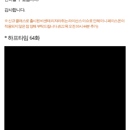
감사합니다.
※ 신규 클래스로 출시된 비셴테 리자라쥐는 라이선스 이슈로 인해 미니 페이스온이
적용되지 않은 점 양해 부탁드립니다
. (8.22.
목 오전
10
시
44
분 추가
)
*
하프타임 64화