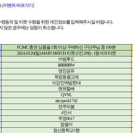
다
.
[
이벤트
바로가기]
수령동의 및 티켓 수령을 위한 개인정보를 입력해주시길 바랍니다
.
지 않은 경우에는 당첨이 취소됩니다
.
FC/MC
충전 상품을
1
회 이상 구매하신 구단주님 중
100
분
2024.10.20(
일
) MAIN MATCH
티켓
(1
인
2
매
) - 1
등석
B
티켓
어썸후드
lIlIlIlIlIlIlIW
영진공듀
옥정동왕고래
이강인딱밤한대
맨유할배
QVNL
akczpezk1742
전주의봄
4
인서
주영
0617
깜욤이
침산중학교
1
짱