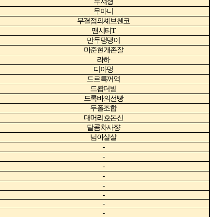
무셔형
무마니
무결점의셰브첸코
맨시티
T
만두댕댕이
마준현개존잘
라하
디아멍
드르륵꺼억
드뢉더빝
드록바의선빵
두폴조합
대머리호돈신
달콤차사쟝
님아살살
-
-
-
-
-
-
-
-