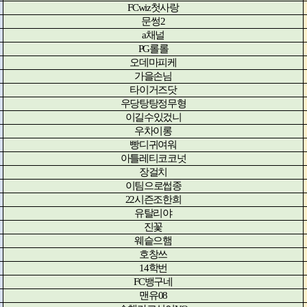
FCwiz
첫사랑
문썽
2
a
채널
PG
롤롤
오데마피케
가을손님
타이거즈닷
우당탕탕정무형
이길수있겄니
우차이롱
빵디귀여워
아틀레티코코넛
장걸치
이팀으로썹종
22
시즌조한희
유탈리야
진꽃
웨슽으햄
호창쓰
14
학번
FC
뱅구네
맨유
08