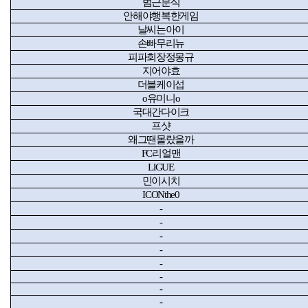
범근분식
안해야행복한게임
날씨는아이
손빠무리뉴
피파회장정몽규
지어야효
더블케이섭
o
유미니
o
국대간다이크
프샷
왜그땐몰랐을까
FC
리얼맨
LlGUE
민이시치
ICONthe0
-
-
-
-
-
-
-
-