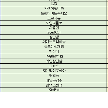
쬴링
인생이뭡니까
드랍더비트주세요
노르테유
도인피를로
차흥민
legen0314
설단밤
페예노르웨이숲
독도는석재땅
친선러
TM
런던하츠
와인삼겹살
교쇼소
지뉴없이못살아
귀엽농
내일은양주
광덕조성규
KimPaul