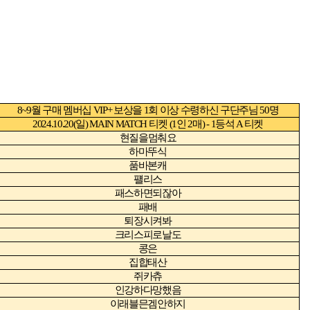
8~9
월 구매 멤버십
VIP+
보상을
1
회 이상 수령하신 구단주님
50
명
2024.10.20(
일
) MAIN MATCH
티켓
(1
인
2
매
) - 1
등석
A
티켓
현질을멈춰요
하마뚜식
품바본캐
퍨리스
패스하면되잖아
패배
퇴장시켜봐
크리스피로날도
콩은
집합태산
쥐카츄
인강하다망했음
이래블믄겜안하지