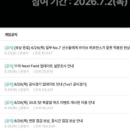
게임공지
[공지]
(보상 완료) 6/26(목) 일부 No.7 선수들에게 라이브 퍼포먼스가 잘못 적용된 현상
6.27(금)
운영자
조회 91,037
[공지]
11차 Next Field 업데이트 설문조사 안내
6.26(목)
운영자
조회 33,816
[공지]
6/26(목) 공식경기 업데이트 안내 (1vs1 공식경기)
6.26(목)
운영자
조회 63,237
[공지]
6/26(목) 30초 컷! 축잘알 퀴즈 이벤트 게시판 이용 안내
6.26(목)
운영자
조회 45,223
[공지]
6/26(목) 연장 점검 보상, 장시간 점검 보상 안내
6.26(목)
운영자
조회 130,536