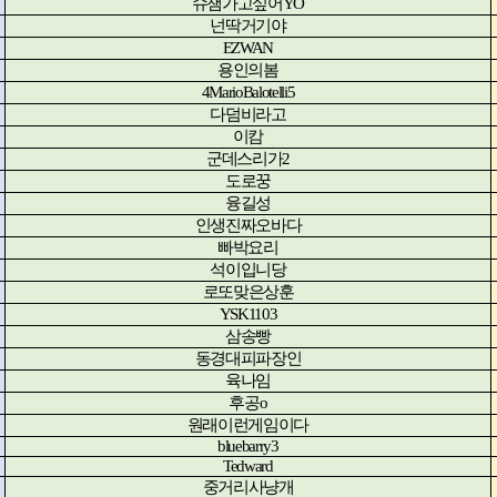
슈챔가고싶어
YO
넌딱거기야
EZWAN
용인의봄
4MarioBalotelli5
다덤비라고
이캄
군데스리가
2
도로꿍
융길성
인생진짜오바다
빠박요리
석이입니당
로또맞은상훈
YSK1103
삼송빵
동경대피파장인
육나임
후공
o
원래이런게임이다
bluebarry3
Tedward
중거리사냥개