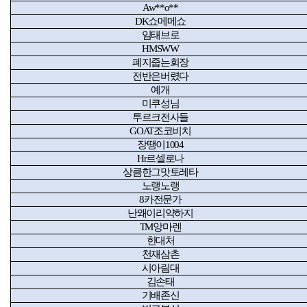
Aw**o**
DK
쇼메메쇼
임태브로
HMSWW
폐지줍는회장
전반은버렸다
예개
미쿠성님
투르크전사들
GOAT
조코비치
장땡이
1004
Hr
르셀로나
상큼한그맛토레타
노랭노랭
8
카전문가
난왜이리약하지
TM
앙마렌
한대처
천재삼촌
시아림대
김손태
기배존신