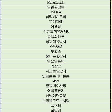
ManuCaptain
밀란윤감독
JM6034
삼익비치도착
꼬미지예
아챔퐁
신규복귀유저
548
동생의하루
창원맨유박사
WWOIO
투핫뜨
불타는핫감자
일요일존버
익살꾼
지금큰일났다
잇몸튼튼에버튼튼
4bet
옆동네이사장
어곡표류기
한발이면충분
현질을모르는사람
쓱헌터
꽃밤비