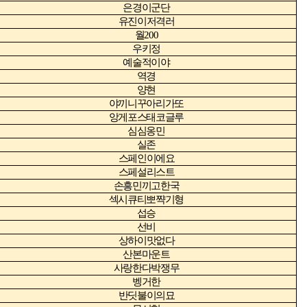
은경이군단
유진이저격러
월
200
우키정
예술적이야
역경
양현
야끼니꾸아리가또
앙게포스태코글루
심심옹민
실존
스페인이에요
스페설리스트
손흥민끼고한국
섹시큐티뽀쨕기형
섭승
선비
상하이맛없다
산본마운트
사랑한다박쟁무
벵거한
반딧불이의묘