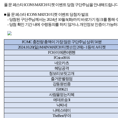
풀 문 페스타
ICONS MATCH
티켓 이벤트 당첨 구단주님을 안내해드립니
■
풀 문 페스타
ICONS MATCH
티켓 이벤트 당첨자 발표
-
당첨된 구단주님께서는
2024
년
10
월
8(
화
)
까지 바로가기 링크를 통해 
-
당첨 확인 기간 내에 수령동의를 하지 않거나
,
개인정보 인증이 가능하
FC/MC
충전량 총액이 가장 많은 구단주님 상위
50
분
2024.10.20(
일
) MAIN MATCH
티켓
(1
인
2
매
) - 1
등석
A
티켓
FC
바이에른
0
뮌헨
FCrico0916
네모카츠
헤딩공격
청보리보릿고개
즐거운벨링엄
강동원빈종
1589621
사람을얻는지혜
에데르송
3l
낙찌네
나메스테이
TheBest
우야