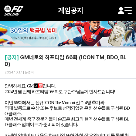
게임공지
[공지]
GM네로의 하프타임 66화 (ICON TM, BDO, BL
D)
2024.10.17
운영자
안녕하세요
. GM
네
로
입니다
.
2024
년 열 번째 하프타임
! 66
화로 구단주님들께 인사드립니다
!
이번 66화에서는 신규 ICON The Moment 선수 4명 추가와
역대 발롱도르 수상 또는 후보로 선정되었던 은퇴 선수들로 구성된 BD
O 클래스,
매년 전세계 축구 전문가들이 손꼽은 최고의 현역 선수들로 구성된 BL
D 클래스 업데이트가 준비되어 있습니다.
자세한 업데이트 내용은 하프타임 66화와 한 장 요약 이미지를 통해 확