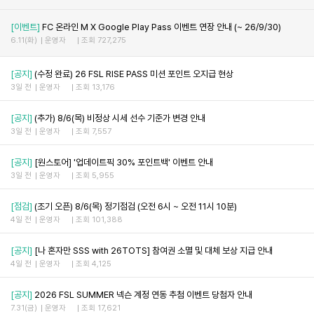
[이벤트]
FC 온라인 M X Google Play Pass 이벤트 연장 안내 (~ 26/9/30)
6.11(화)
운영자
조회 727,275
[공지]
(수정 완료) 26 FSL RISE PASS 미션 포인트 오지급 현상
3일 전
운영자
조회 13,176
[공지]
(추가) 8/6(목) 비정상 시세 선수 기준가 변경 안내
3일 전
운영자
조회 7,557
[공지]
[원스토어] '업데이트픽 30% 포인트백' 이벤트 안내
3일 전
운영자
조회 5,955
[점검]
(조기 오픈) 8/6(목) 정기점검 (오전 6시 ~ 오전 11시 10분)
4일 전
운영자
조회 101,388
[공지]
[나 혼자만 SSS with 26TOTS] 참여권 소멸 및 대체 보상 지급 안내
4일 전
운영자
조회 4,125
[공지]
2026 FSL SUMMER 넥슨 계정 연동 추첨 이벤트 당첨자 안내
7.31(금)
운영자
조회 17,621