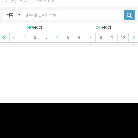
6.11(목)
운영자
조회 23,665
이전
페이지
다음
페이지
1
2
3
4
5
6
7
8
9
10