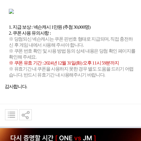
1.
지급 보상
:
넥슨캐시
1
만원
(
추첨
30,000
명
)
2.
쿠폰 사용 유의사항
:
※ 당첨되신 넥슨캐시는 쿠폰 핀번호 형태로 지급되며
,
직접 충전하
신 후 게임 내에서 사용해 주셔야 합니다
.
※ 쿠폰 번호 확인 및 사용 방법 등의 상세 내용은 당첨 확인 페이지를
확인해 주세요
.
※ 쿠폰 유효 기간
: 2024
년
12
월
31
일
(
화
)
오후
11
시
59
분까지
※ 유효기간 내 쿠폰을 사용하지 못한 경우 별도 도움을 드리기 어렵
습니다
.
반드시 유효기간 내 사용해주시기 바랍니다
.
감사합니다
.