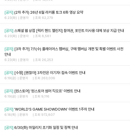
[공지]
(2차 추가) 26년 6월 라커룸 토크 6화 영상 요약
6.23(화)
운영자
조회 62,279
[공지]
스페셜 웹 상점 [럭키 핸드 챌린지] 참여권, 포인트 미사용 대체 보상 지급 안내
6.23(화)
운영자
조회 8,581
[공지]
[3차 추가] 7/1(수) 플레이어스 멤버십, 구매 멤버십 개편 및 특별 이벤트 사전
안내
6.23(화)
운영자
조회 26,253
[공지]
[수정] [괜찮아] 3차전은 이기자! 접속 이벤트 안내
6.19(금)
운영자
조회 263,036
[공지]
[원스토어] ‘원스토어 썸머 킥오프’ 이벤트 안내
6.19(금)
운영자
조회 9,116
[공지]
‘WORLD’S GAME SHOWDOWN’ 이벤트 1주차 안내
6.18(목)
운영자
조회 972,807
[공지]
6/30(화) 마일리지 초기화 일정 및 정책 안내