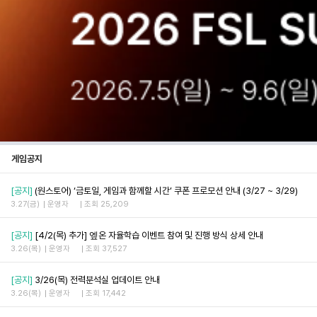
게임공지
[공지]
(원스토어) ‘금토일, 게임과 함께할 시간’ 쿠폰 프로모션 안내 (3/27 ~ 3/29)
3.27(금)
운영자
조회 25,209
[공지]
[4/2(목) 추가] 엪온 자율학습 이벤트 참여 및 진행 방식 상세 안내
3.26(목)
운영자
조회 37,527
[공지]
3/26(목) 전력분석실 업데이트 안내
3.26(목)
운영자
조회 17,442