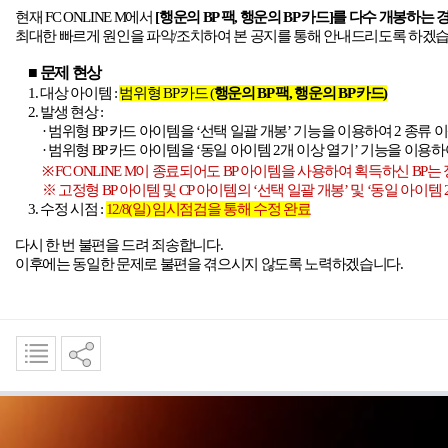
현재
FC ONLINE M
에서
[
행운의
BP
팩
,
행운의
BP
카드
]
를 다수 개봉하는 
최대한 빠르게 원인을 파악
/
조치하여 본 공지를 통해 안내드리도록 하겠
■ 문제 현상
1.
대상 아이템
:
범위형
BP
카드
(
행운의
BP
팩
,
행운의
BP
카드
)
2.
발생 현상
:
· 범위형
BP
카드 아이템을
‘
선택 일괄 개봉
’
기능을 이용하여
2
종류 
· 범위형
BP
카드 아이템을
‘
동일 아이템
2
개 이상 열기
’
기능을 이용하
※
FC ONLINE M
이 종료되어도
BP
아이템을 사용하여 획득하신
BP
는
※ 고정형
BP
아이템 및
CP
아이템의
‘
선택 일괄 개봉
’
및
‘
동일 아이템
3.
수정 시점
:
12/8(
일
)
임시점검을 통해 수정 완료
다시 한 번 불편을 드려 죄송합니다
.
이후에는 동일한 문제로 불편을 겪으시지 않도록 노력하겠습니다
.