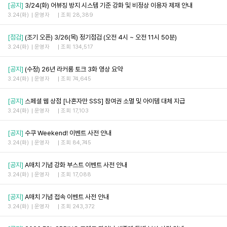
[공지]
3/24(화) 어뷰징 방지 시스템 기준 강화 및 비정상 이용자 제재 안내
3.24(화)
운영자
조회 28,389
[점검]
(조기 오픈) 3/26(목) 정기점검 (오전 4시 ~ 오전 11시 50분)
3.24(화)
운영자
조회 134,517
[공지]
(수정) 26년 라커룸 토크 3화 영상 요약
3.24(화)
운영자
조회 74,645
[공지]
스페셜 웹 상점 [나혼자만 SSS] 참여권 소멸 및 아이템 대체 지급
3.24(화)
운영자
조회 17,103
[공지]
수쿠 Weekend! 이벤트 사전 안내
3.24(화)
운영자
조회 84,745
[공지]
A매치 기념 강화 부스트 이벤트 사전 안내
3.24(화)
운영자
조회 17,088
[공지]
A매치 기념 접속 이벤트 사전 안내
3.24(화)
운영자
조회 243,372