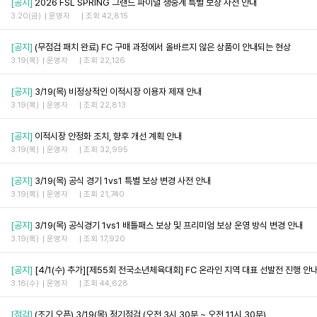
[공지]
2026 FSL SPRING 그랜드 파이널 생중계 특별 보상 사전 안내
3.20(금)
운영자
조회 42,815
[공지]
(무점검 패치 완료) FC 구매 과정에서 올바르지 않은 상품이 안내되는 현상
3.19(목)
운영자
조회 22,126
[공지]
3/19(목) 비정상적인 이적시장 이용자 제재 안내
3.19(목)
운영자
조회 22,813
[공지]
이적시장 안정화 조치, 향후 개선 계획 안내
3.19(목)
운영자
조회 32,995
[공지]
3/19(목) 공식 경기 1vs1 특별 보상 변경 사전 안내
3.19(목)
운영자
조회 21,740
[공지]
3/19(목) 공식경기 1vs1 배틀패스 보상 및 프리미엄 보상 운영 방식 변경 안내
3.19(목)
운영자
조회 17,920
[공지]
[4/1(수) 추가][제55회 전국소년체육대회] FC 온라인 지역 대표 선발전 진행 안
3.18(수)
운영자
조회 44,628
[점검]
(조기 오픈) 3/19(목) 정기점검 (오전 3시 30분 ~ 오전 11시 30분)