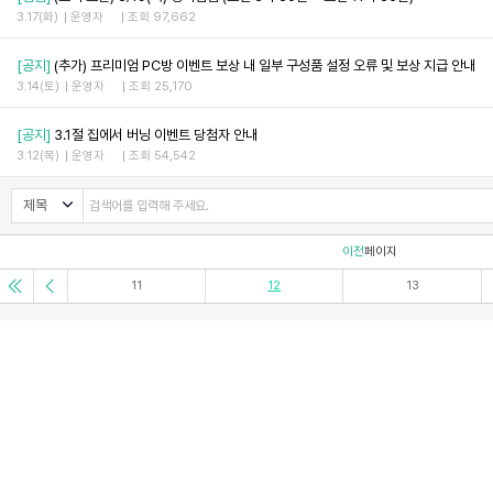
3.17(화)
운영자
조회 97,662
[공지]
(추가) 프리미엄 PC방 이벤트 보상 내 일부 구성품 설정 오류 및 보상 지급 안내
3.14(토)
운영자
조회 25,170
[공지]
3.1절 집에서 버닝 이벤트 당첨자 안내
3.12(목)
운영자
조회 54,542
이전
페이지
11
12
13