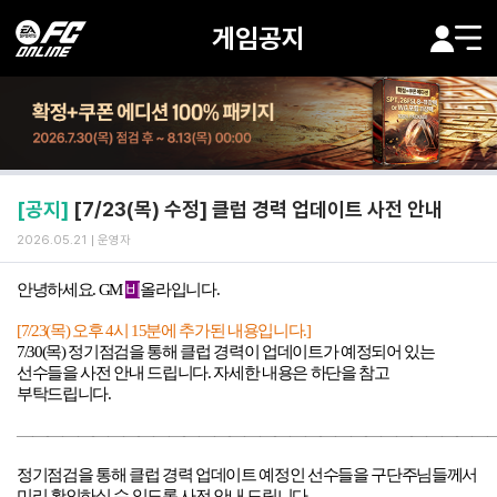
게임공지
[공지]
[7/23(목) 수정] 클럽 경력 업데이트 사전 안내
2026.05.21
운영자
안녕하세요
.
GM
비
올라입니다
.
[7/23(목
) 오후
4
시 15분에 추가된 내용입니다
.]
7/30(목
)
정기점검을 통해 클럽 경력이 업데이트가 예정되어 있는
선수들을 사전 안내 드립니다
.
자세한 내용은 하단을 참고
부탁드립니다
.
―――――――――――――――――――――――――――――――
정기점검을 통해 클럽 경력 업데이트 예정인 선수들을 구단주님들께서
미리 확인하실 수 있도록 사전 안내 드립니다
.