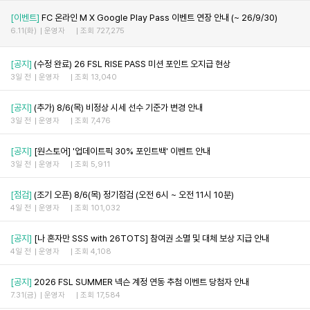
[이벤트]
FC 온라인 M X Google Play Pass 이벤트 연장 안내 (~ 26/9/30)
6.11(화)
운영자
조회 727,275
[공지]
(수정 완료) 26 FSL RISE PASS 미션 포인트 오지급 현상
3일 전
운영자
조회 13,040
[공지]
(추가) 8/6(목) 비정상 시세 선수 기준가 변경 안내
3일 전
운영자
조회 7,476
[공지]
[원스토어] '업데이트픽 30% 포인트백' 이벤트 안내
3일 전
운영자
조회 5,911
[점검]
(조기 오픈) 8/6(목) 정기점검 (오전 6시 ~ 오전 11시 10분)
4일 전
운영자
조회 101,032
[공지]
[나 혼자만 SSS with 26TOTS] 참여권 소멸 및 대체 보상 지급 안내
4일 전
운영자
조회 4,108
[공지]
2026 FSL SUMMER 넥슨 계정 연동 추첨 이벤트 당첨자 안내
7.31(금)
운영자
조회 17,584