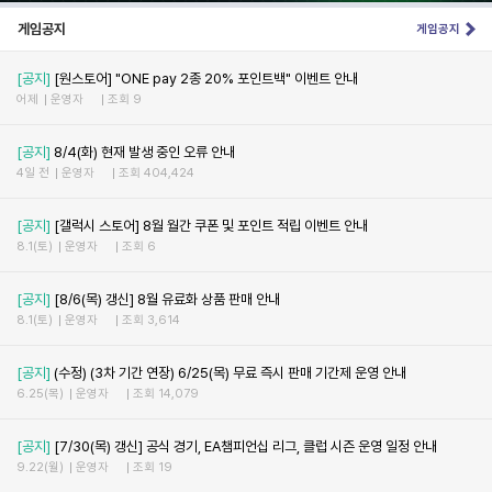
게임공지
게임공지
[공지]
[원스토어] "ONE pay 2종 20% 포인트백" 이벤트 안내
어제
운영자
조회 9
[공지]
8/4(화) 현재 발생 중인 오류 안내
4일 전
운영자
조회 404,424
[공지]
[갤럭시 스토어] 8월 월간 쿠폰 및 포인트 적립 이벤트 안내
8.1(토)
운영자
조회 6
[공지]
[8/6(목) 갱신] 8월 유료화 상품 판매 안내
8.1(토)
운영자
조회 3,614
[공지]
(수정) (3차 기간 연장) 6/25(목) 무료 즉시 판매 기간제 운영 안내
6.25(목)
운영자
조회 14,079
[공지]
[7/30(목) 갱신] 공식 경기, EA챔피언십 리그, 클럽 시즌 운영 일정 안내
9.22(월)
운영자
조회 19