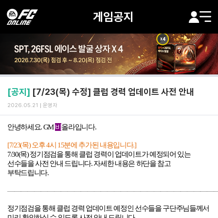
게임공지
[공지]
[7/23(목) 수정] 클럽 경력 업데이트 사전 안내
2026.05.21
운영자
안녕하세요
.
GM
비
올라입니다
.
[7/23(목
) 오후
4
시 15분에 추가된 내용입니다
.]
7/30(목
)
정기점검을 통해 클럽 경력이 업데이트가 예정되어 있는
선수들을 사전 안내 드립니다
.
자세한 내용은 하단을 참고
부탁드립니다
.
―――――――――――――――――――――――――――――――
정기점검을 통해 클럽 경력 업데이트 예정인 선수들을 구단주님들께서
미리 확인하실 수 있도록 사전 안내 드립니다
.