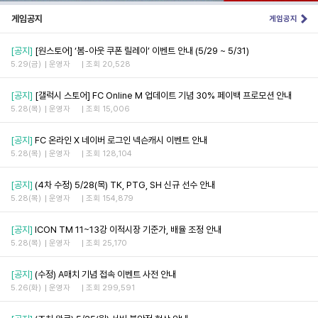
게임공지
게임공지
[공지]
[원스토어] ‘봄-아웃 쿠폰 릴레이’ 이벤트 안내 (5/29 ~ 5/31)
5.29(금)
운영자
조회 20,528
[공지]
[갤럭시 스토어] FC Online M 업데이트 기념 30% 페이백 프로모션 안내
5.28(목)
운영자
조회 15,006
[공지]
FC 온라인 X 네이버 로그인 넥슨캐시 이벤트 안내
5.28(목)
운영자
조회 128,104
[공지]
(4차 수정) 5/28(목) TK, PTG, SH 신규 선수 안내
5.28(목)
운영자
조회 154,879
[공지]
ICON TM 11~13강 이적시장 기준가, 배율 조정 안내
5.28(목)
운영자
조회 25,170
[공지]
(수정) A매치 기념 접속 이벤트 사전 안내
5.26(화)
운영자
조회 299,591