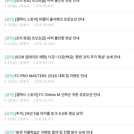
[공지]
(조치 완료) 5/25(월) 서버 불안정 현상 안내
5.25(월)
운영자
조회 19,647
[공지]
[갤럭시 스토어] 위클리 출석체크 프로모션 안내
5.25(월)
운영자
조회 15,965
[공지]
(조치 완료) 5/22(금) 서버 불안정 현상 안내
5.22(금)
운영자
조회 20,942
[공지]
(5/28 업데이트 예정) 11강~13강(백금) ‘훈련 코치 추가 특성’ 상세 안내
5.22(금)
운영자
조회 40,127
[공지]
FC PRO MASTERS 2026 대회 및 이벤트 안내
5.22(금)
운영자
조회 22,540
[공지]
[갤럭시 스토어] FC Online M 선착순 쿠폰 프로모션 안내
5.22(금)
운영자
조회 22,172
[공지]
(추가) 26년 5월 라커룸 토크 4.5화 영상 요약
5.21(목)
운영자
조회 58,371
[공지]
‘엪온 자율학습2’ 이벤트 참여 및 진행 방식 상세 안내