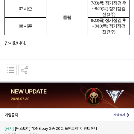
7/30(
목
)
정기점검 후
07
시즌
~ 8/20(
목
)
정기점검
전
(3
주
)
클럽
8/20(
목
)
정기점검 후
08
시즌
~ 9/10(
목
)
정기점검
전
(3
주
)
감사합니다
.
게임공지
게임공지
[공지]
[원스토어] "ONE pay 2종 20% 포인트백" 이벤트 안내