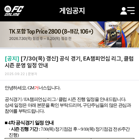
게임공지
[공지]
[7/30(목) 갱신] 공식 경기, EA챔피언십 리그, 클럽
시즌 운영 일정 안내
2025.09.22
운영자
안녕하세요
. GM
거
너스입니다
.
공식경기
/ EA
챔피언십 리그
/
클럽 시즌 진행 일정을 안내드립니다
.
상세 일정은 아래 본문을 확인 부탁드리며
,
구단주님들의 많은 관심과
참여를 부탁드립니다
.
■
4
차 공식경기 일정 안내
· 시즌 진행 기간
:
7/30(
목
)
정기점검 후
~ 9/10(
목
)
정기점검 전
(6
주간
진행
)