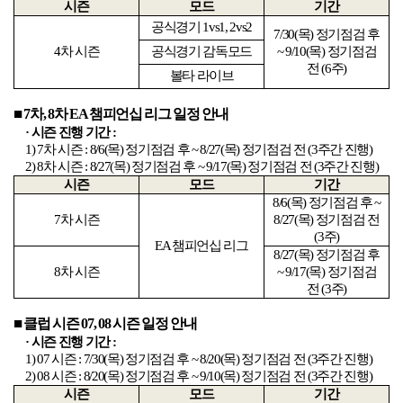
시즌
모드
기간
공식경기
1vs1, 2vs2
7/30(
목
)
정기점검 후
4
차 시즌
공식경기 감독모드
~ 9/10(
목
)
정기점검
전
(6
주
)
볼타 라이브
■
7
차
, 8
차
EA
챔피언십 리그 일정 안내
· 시즌 진행 기간
:
1) 7
차 시즌
: 8/6(
목
)
정기점검 후
~ 8/27(
목
)
정기점검 전
(3
주간 진행
)
2) 8
차 시즌
: 8/27(
목
)
정기점검 후
~ 9/17(
목
)
정기점검 전
(3
주간 진행
)
시즌
모드
기간
8/6(
목
)
정기점검 후
~
7
차 시즌
8/27(
목
)
정기점검 전
(3
주
)
EA
챔피언십 리그
8/27(
목
)
정기점검 후
8
차 시즌
~ 9/17(
목
)
정기점검
전
(3
주
)
■
클럽 시즌
07, 08
시즌 일정 안내
· 시즌 진행 기간
:
1) 07
시즌
: 7/30(
목
)
정기점검 후
~ 8/20(
목
)
정기점검 전
(3
주간 진행
)
2) 08
시즌
: 8/20(
목
)
정기점검 후
~ 9/10(
목
)
정기점검 전
(3
주간 진행
)
시즌
모드
기간