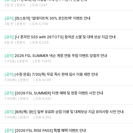
2일 전
운영자
조회 7,247
[공지]
[원스토어] '업데이트픽 30% 포인트백' 이벤트 안내
3일 전
운영자
조회 5,738
[공지]
[나 혼자만 SSS with 26TOTS] 참여권 소멸 및 대체 보상 지급 안내
4일 전
운영자
조회 4,029
[공지]
2026 FSL SUMMER 넥슨 계정 연동 추첨 이벤트 당첨자 안내
7.31(금)
운영자
조회 17,472
[공지]
(수정 완료) 7/30(목) 무료 즉시 판매 임시 이용 제한 안내
7.30(목)
운영자
조회 9,136
[공지]
[2026 FSL SUMMER] 티켓 예매 및 현장 이벤트 사전 안내
7.30(목)
운영자
조회 4,681
[공지]
[8/6(목) 갱신] 일부 유료화 상점 이용 및 대체보상 지급 유의사항 사전 안내
7.30(목)
운영자
조회 4,352
[공지]
[2026 FSL RISE PASS] 특별 혜택 이벤트 안내