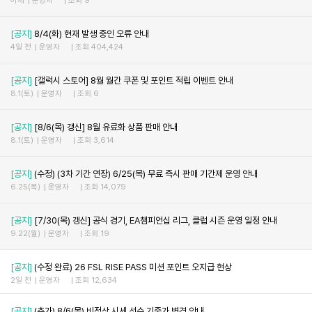
어제
운영자
조회 9
[공지]
8/4(화) 현재 발생 중인 오류 안내
4일 전
운영자
조회 404,424
[공지]
[갤럭시 스토어] 8월 월간 쿠폰 및 포인트 적립 이벤트 안내
8.1(토)
운영자
조회 6
[공지]
[8/6(목) 갱신] 8월 유료화 상품 판매 안내
8.1(토)
운영자
조회 3,614
[공지]
(수정) (3차 기간 연장) 6/25(목) 무료 즉시 판매 기간제 운영 안내
6.25(목)
운영자
조회 14,079
[공지]
[7/30(목) 갱신] 공식 경기, EA챔피언십 리그, 클럽 시즌 운영 일정 안내
9.22(월)
운영자
조회 19
[공지]
(수정 완료) 26 FSL RISE PASS 미션 포인트 오지급 현상
2일 전
운영자
조회 12,634
[공지]
(추가) 8/6(목) 비정상 시세 선수 기준가 변경 안내