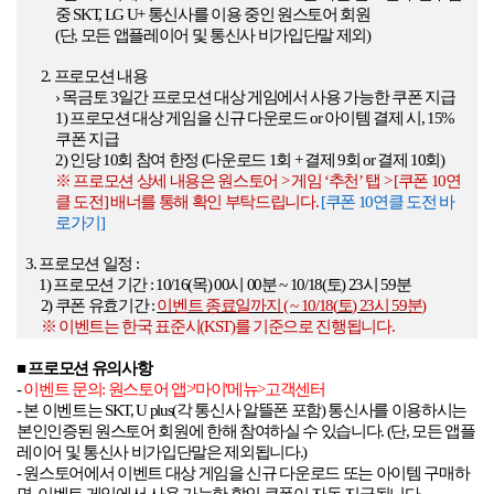
중
SKT, LG U+
통신사를 이용 중인 원스토어 회원
(
단
,
모든 앱플레이어 및 통신사 비가입단말 제외
)
2.
프로모션 내용
›
목금토
3
일간 프로모션 대상 게임에서 사용 가능한 쿠폰 지급
1)
프로모션 대상 게임을 신규 다운로드
or
아이템 결제 시
, 15%
쿠폰 지급
2)
인당
10
회 참여 한정
(
다운로드
1
회
+
결제
9
회
or
결제
10
회
)
※ 프로모션 상세 내용은 원스토어
>
게임
‘
추천
’
탭
> [
쿠폰
10
연
클 도전
]
배너를 통해 확인 부탁드립니다
.
[
쿠폰 10
연클
도전
바
로가기]
3.
프로모션 일정
:
1)
프로모션 기간
: 10/16(
목
) 00
시
00
분
~ 10/18(
토
) 23
시
59
분
2)
쿠폰 유효기간
:
이벤트 종료일까지
( ~ 10/18(
토
) 23
시
59
분
)
※
이벤트는 한국 표준시
(KST)
를 기준으로 진행됩니다
.
■
프로모션 유의사항
-
이벤트 문의
:
원스토어 앱
>'
마이
'
메뉴
>
고객센터
-
본 이벤트는
SKT, U plus(
각 통신사 알뜰폰 포함
)
통신사를 이용하시는
본인인증된 원스토어 회원에 한해 참여하실 수 있습니다
. (
단
,
모든 앱플
레이어 및 통신사 비가입단말은 제외됩니다
.)
-
원스토어에서 이벤트 대상 게임을 신규 다운로드 또는 아이템 구매하