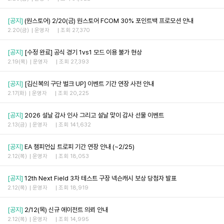
[공지]
(원스토어) 2/20(금) 원스토어 FCOM 30% 포인트백 프로모션 안내
2.20(금)
운영자
조회 27,370
[공지]
[수정 완료] 공식 경기 1vs1 모드 이용 불가 현상
2.19(목)
운영자
조회 27,393
[공지]
[김신복의 구단 벌크 UP] 이벤트 기간 연장 사전 안내
2.17(화)
운영자
조회 20,225
[공지]
2026 설날 감사 인사 그리고 설날 맞이 감사 선물 이벤트
2.13(금)
운영자
조회 141,632
[공지]
EA 챔피언십 트로피 기간 연장 안내 (~2/25)
2.12(목)
운영자
조회 18,053
[공지]
12th Next Field 3차 테스트 구장 넥슨캐시 보상 당첨자 발표
2.12(목)
운영자
조회 18,919
[공지]
2/12(목) 신규 에이전트 의뢰 안내
2.12(목)
운영자
조회 14,995