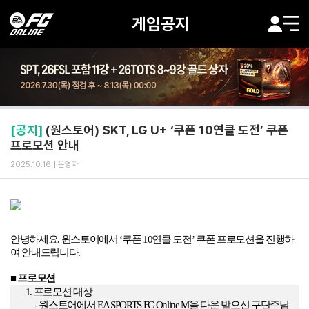
게임공지
[공지]
(원스토어) SKT, LG U+ ‘쿠폰 10연클 도전’ 쿠폰
프로모션 안내
2025.10.16
운영자
안녕하세요
.
원스토어에서
‘
쿠폰
10
연클 도전
’
쿠폰 프로모션을 진행하
여 안내드립니다
.
■
프로모션
1.
프로모션 대상
-
원스토어에서
EA SPORTS FC Online M
을 다운 받으신 구단주님