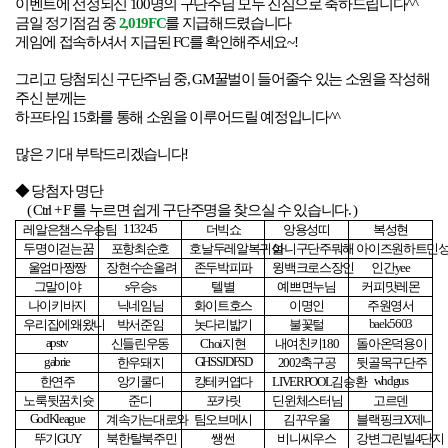
이벤트에 선정되신 100명의 구단주님 모두 진심으로 축하드립니다^^
금일 정기점검 중
2,019FC
를 지급해드렸습니다
게임에 접속하셔서 지급된 FC를 확인해주세요~!
그리고 당첨되신 구단주님 중
,
GM
꿀벌이 들어줄수 있는 소원을 작성해
주신 분께는
하프타임
15
화를 통해 소원을 이루어드릴 예정입니다
^^
많은 기대 부탁드리겠습니다
!
◆ 당첨자 명단
( Ctrl + F
를 누르면 쉽게 구단주명을 찾으실 수 있습니다
. )
113245
레알은챔스우승팀
더빅쇼
앙용성띠
복성현
두명이걷는꿈
포항최순호
호날두레알복귀설
아니구단주뭐해
아이즈원하트민
울엄마짱짱
장현수손올려
존두박피파
윙백크로스장인
인간
yee
그말이야
s
우승
s
텔별
예쁘면누님
커피맛레몬
나이키바지
닉네임님
화이트호스
이명인
주원영서
baek5603
우리집에왜왔니
박서준임
놋다리밟기
불꽃털
apstv
신들린우동
Choi
지현
내여친키
180
돌아온덕용이
gabrie
GHSSJDFSD
한우돼지
2002
축구공
뒷골목구단주
whdgus
한연주
앙기쿨디
캉테커엽다
LIVERPOOL
김승환
노룩뒷꿈치슛
준디
포카릿
딘윈체스터님
고르덴
GodKleague
계속가는대로와
팀오브메시
김꾸우울
블랙핑크
X
제니
뚜기
GUY
북한탈북주민
쌩썬
비니씨우스
강변그린빌
4
단지