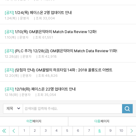
[공지]
1/24(목) 페이스온 2명 업데이트 안내
1.24(목)
운영자
조회 33,004
[공지]
1/10(목) GM붉은악마의 Match Data Review 12화!
1.10(목)
운영자
조회 61,551
[공지]
(PLC 추가) 12/28(금) GM붉은악마의 Match Data Review 11화!
12.28(금)
운영자
조회 42,918
[공지]
(당첨자 안내) GM꿀벌의 하프타임 14화 : 2018 꿀롱도르 이벤트
12.20(목)
운영자
조회 48,826
[공지]
12/18(화) 페이스온 22명 업데이트 안내
12.18(화)
운영자
조회 35,054
이전
페이지
다음
페이지
1
2
3
4
5
6
7
8
9
10