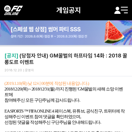
게임공지
[공지]
(당첨자 안내) GM꿀벌의 하프타임 14화 : 2018 꿀
롱도르 이벤트
2018.12.20
운영자
(2019.1.10(
목
) 낮
12
시 00분에 작성된 내용입니다
.)
2018/12/20(
목
) ~ 2018/12/31(
월
) 까지
진행된
'GM
꿀벌의 새해 소망 이벤
트'
에
참여해주신 모든 구단주님께 감사드립니다
.
EA SPORTS ™ FIFA ONLINE 4
페이스북
,
유튜브
,
공식친구
,
트위터에 작
성해주신
이벤트 참여 댓글을 확인하였으며,
선정된 댓글을 작성해주신
구단주님을 안내해드립니다
.