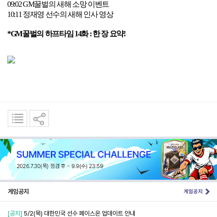
09:02 GM
꿀벌의 새해 소망 이벤트
10:11
정재영 선수의 새해 인사 영상
*GM
꿀벌의 하프타임
14
화
:
한 장 요약
!
게임공지
게임공지
[공지]
5/2(목) 대한민국 선수 페이스온 업데이트 안내