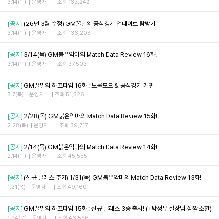
3.14(목)
운영자
조회 133,242
[공지]
(26년 3월 수정) GM꿀벌의 공식경기 업데이트 탐방기
3.14(목)
운영자
조회 136,206
[공지]
3/14(목) GM붉은악마의 Match Data Review 16화!
3.14(목)
운영자
조회 37,503
[공지]
GM꿀벌의 하프타임 16화 : 노룰모드 & 공식경기 개편
3.7(목)
운영자
조회 51,326
[공지]
2/28(목) GM붉은악마의 Match Data Review 15화!
2.28(목)
운영자
조회 39,717
[공지]
2/14(목) GM붉은악마의 Match Data Review 14화!
2.14(목)
운영자
조회 45,555
[공지]
(신규 클래스 추가) 1/31(목) GM붉은악마의 Match Data Review 13화!
1.31(목)
운영자
조회 49,160
[공지]
GM꿀벌의 하프타임 15화 : 신규 클래스 3종 출시! (+박정무 실장님 깜짝 소환)
1.24(목)
운영자
조회 46,556