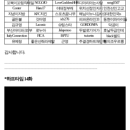
NOGOJO
LoveGoddessHHR
song0507
꼬북이꼬링칵테일
디마리아는사랑
Conter
Haru17
이태정부캐
위치선정인자기
인천선인고교
지녕이지방
KFC
치킨
스포츠꿈나무
해님이누나감사요
대한민국
n
icb276
골든볼
갓아영
피파온라인
33
동현이와아이들
Laconic
GORDONPA
김규영
슈팅스타
닥공이
Jalapenoo
부산아이파크
1
부
로누아
두발로기어가
호날두급인데
ItalyConnection
FICA
BPTU
twicettn
black
벌드
유예랑
좋은선줘라제발
근영
주결경하트채민혁
황의조우르릉
감사합니다
.
-----------------------------------------------------------------------------------
----------------------------------------------------------------
*
하프타임
14
화