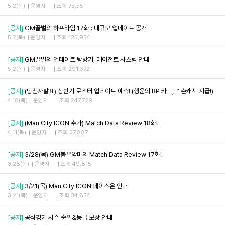
5.2(목)
운영자
조회 75,551
[공지]
GM꿀벌의 하프타임 17화 : 대규모 업데이트 공개
5.2(목)
운영자
조회 125,954
[공지]
GM꿀벌의 업데이트 탐방기, 에이전트 시스템 안내
5.2(목)
운영자
조회 291,372
[공지]
(당첨자발표) 상반기 로스터 업데이트 예측! (행운의 BP 카드, 넥슨캐시 지급!)
4.18(목)
운영자
조회 247,729
[공지]
(Man City ICON 추가) Match Data Review 18화!
4.11(목)
운영자
조회 57,887
[공지]
3/28(목) GM붉은악마의 Match Data Review 17화!
3.28(목)
운영자
조회 49,815
[공지]
3/21(목) Man City ICON 페이스온 안내
3.21(목)
운영자
조회 34,834
[공지]
공식경기 시즌 순위&등급 보상 안내