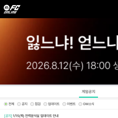
게임공지
전체
공지
점검
업데이트
이벤트
GM소식
[공지]
1/15(목) 전력분석실 업데이트 안내