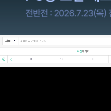
이전
페이지
11
12
13