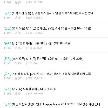
1.15(목)
운영자
조회 25,058
[공지]
(시작 시간 정정) 신규 클래스 출시 기념 강화 부스트 이벤트 사전 안내
1.14(수)
운영자
조회 51,880
[점검]
(조기 오픈) 1/16(금) 임시점검 (오전 4시 30분 ~ 오전 10시 40분)
1.14(수)
운영자
조회 112,924
[공지]
1/16(금) 임시점검 사전 안내 (시간 추후 안내 예정)
1.13(화)
운영자
조회 47,078
[점검]
(조기 오픈) 1/15(목) 정기점검 (오전 6시 ~ 오전 10시 30분)
1.13(화)
운영자
조회 64,889
[공지]
스페셜 웹 상점 [사라진 SSS 상자] 참여권 소멸 및 아이템 대체 지급
1.13(화)
운영자
조회 27,843
[공지]
1/12(월) 무점검 패치 안내 (PC 버전)
1.12(월)
운영자
조회 39,709
[공지]
(채팅 이벤트 당첨자 안내) Happy New 26TOTY 라이브 방송 사전 안내